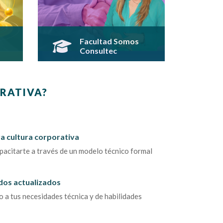
Facultad Somos
Consultec
Esta facultad está
s a
especialmente diseñada para
 de
dar el acompañamiento en los
RATIVA?
ón
primeros pasos a quienes se
es
integran al equipo, para
ver
profundizar el espíritu de
l y
Consultec International.
a cultura corporativa
pacitarte a través de un modelo técnico formal
Haz Clic Aquí Y
Visualiza Los Cursos De
Esta Facultad
e
dos actualizados
 a tus necesidades técnica y de habilidades