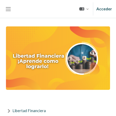
Salta al contenido principal
Acceder
Panel lateral
Libertad Financiera