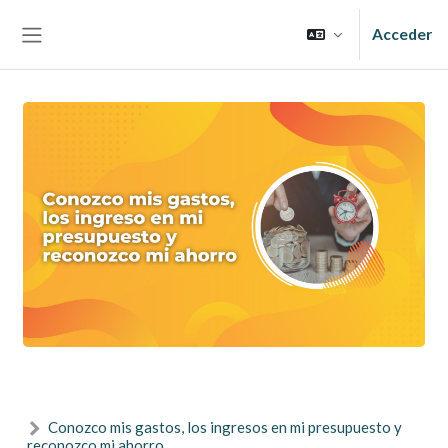
Salta al contenido principal
Acceder
Panel lateral
Conozco mis gastos, los ingresos en mi presupuesto y
reconozco mi ahorro